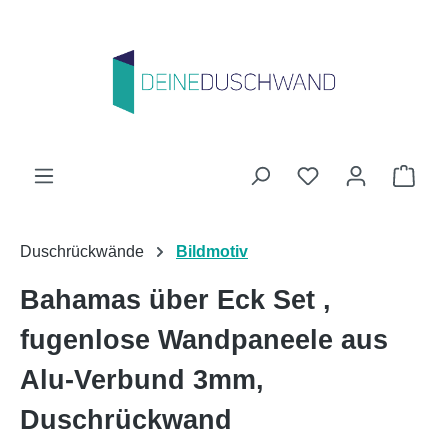
Zum Hauptinhalt springen
Du hast 0 Produk
Ware
Duschrückwände
Bildmotiv
Bahamas über Eck Set ,
fugenlose Wandpaneele aus
Alu-Verbund 3mm,
Duschrückwand