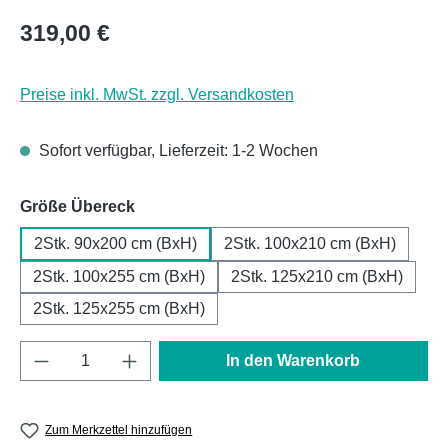
Regulärer Preis:
319,00 €
Preise inkl. MwSt. zzgl. Versandkosten
Sofort verfügbar, Lieferzeit: 1-2 Wochen
auswählen
Größe Übereck
2Stk. 90x200 cm (BxH)
2Stk. 100x210 cm (BxH)
2Stk. 100x255 cm (BxH)
2Stk. 125x210 cm (BxH)
2Stk. 125x255 cm (BxH)
Produkt Anzahl: Gib den gewünschten Wert e
In den Warenkorb
Zum Merkzettel hinzufügen