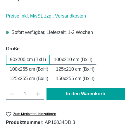
Preise inkl. MwSt. zzgl. Versandkosten
Sofort verfügbar, Lieferzeit: 1-2 Wochen
auswählen
Größe
90x200 cm (BxH)
100x210 cm (BxH)
100x255 cm (BxH)
125x210 cm (BxH)
125x255 cm (BxH)
150x255 cm (BxH)
Produkt Anzahl: Gib den gewünschten Wert e
In den Warenkorb
Zum Merkzettel hinzufügen
Produktnummer:
AP10034DD.3