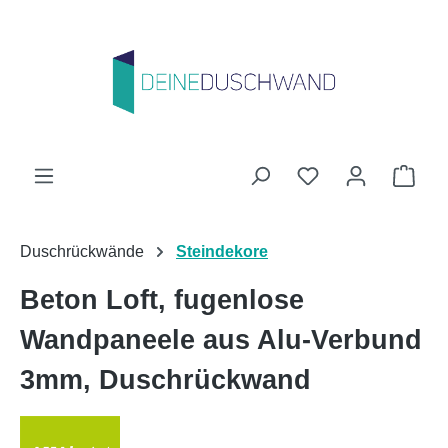
Zum Hauptinhalt springen
Du hast 0 Produk
Ware
Duschrückwände
Steindekore
Beton Loft, fugenlose
Wandpaneele aus Alu-Verbund
3mm, Duschrückwand