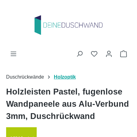
Zum Hauptinhalt springen
Du hast 0 Produk
Ware
Duschrückwände
Holzoptik
Holzleisten Pastel, fugenlose
Wandpaneele aus Alu-Verbund
3mm, Duschrückwand