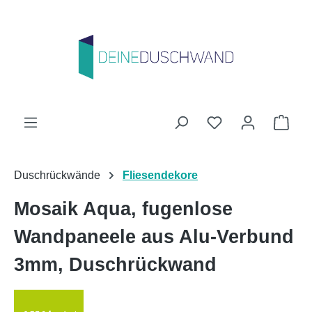
Zum Hauptinhalt springen
Du hast 0 Produk
Ware
Duschrückwände
Fliesendekore
Mosaik Aqua, fugenlose
Wandpaneele aus Alu-Verbund
3mm, Duschrückwand