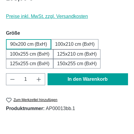
Preise inkl. MwSt. zzgl. Versandkosten
auswählen
Größe
90x200 cm (BxH)
100x210 cm (BxH)
100x255 cm (BxH)
125x210 cm (BxH)
125x255 cm (BxH)
150x255 cm (BxH)
Produkt Anzahl: Gib den gewünschten Wert e
In den Warenkorb
Zum Merkzettel hinzufügen
Produktnummer:
AP00013bb.1