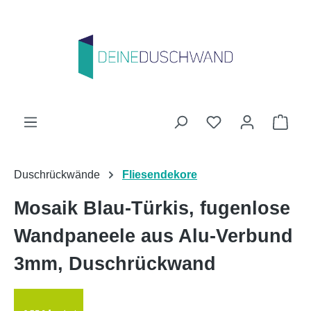
Zum Hauptinhalt springen
Du hast 0 Produk
Ware
Duschrückwände
Fliesendekore
Mosaik Blau-Türkis, fugenlose
Wandpaneele aus Alu-Verbund
3mm, Duschrückwand