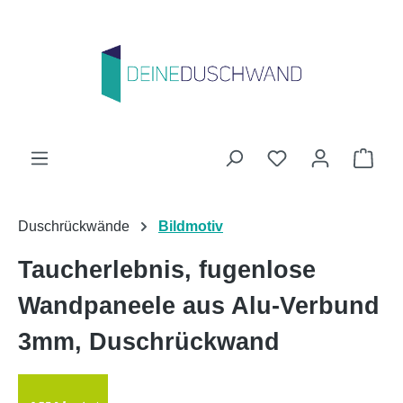
Zum Hauptinhalt springen
Du hast 0 Produk
Ware
Duschrückwände
Bildmotiv
Taucherlebnis, fugenlose
Wandpaneele aus Alu-Verbund
3mm, Duschrückwand