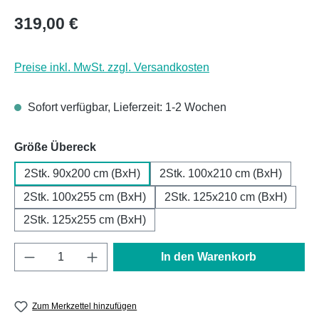
Regulärer Preis:
319,00 €
Preise inkl. MwSt. zzgl. Versandkosten
Sofort verfügbar, Lieferzeit: 1-2 Wochen
auswählen
Größe Übereck
2Stk. 90x200 cm (BxH)
2Stk. 100x210 cm (BxH)
2Stk. 100x255 cm (BxH)
2Stk. 125x210 cm (BxH)
2Stk. 125x255 cm (BxH)
Produkt Anzahl: Gib den gewünschten Wert e
In den Warenkorb
Zum Merkzettel hinzufügen