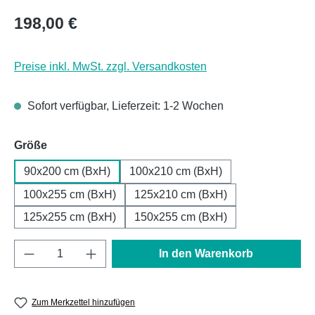
Regulärer Preis:
198,00 €
Preise inkl. MwSt. zzgl. Versandkosten
Sofort verfügbar, Lieferzeit: 1-2 Wochen
auswählen
Größe
90x200 cm (BxH)
100x210 cm (BxH)
100x255 cm (BxH)
125x210 cm (BxH)
125x255 cm (BxH)
150x255 cm (BxH)
Produkt Anzahl: Gib den gewünschten Wert e
In den Warenkorb
Zum Merkzettel hinzufügen