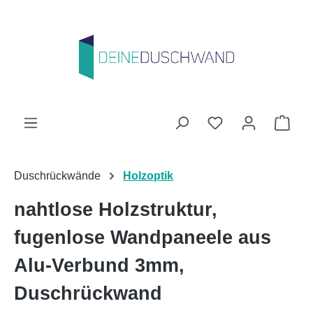
Zum Hauptinhalt springen
Du hast 0 Produk
Ware
Duschrückwände
Holzoptik
nahtlose Holzstruktur,
fugenlose Wandpaneele aus
Alu-Verbund 3mm,
Duschrückwand