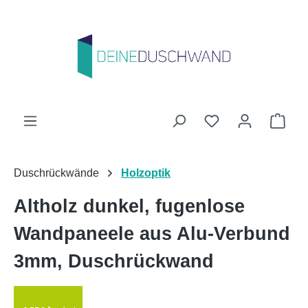
Zum Hauptinhalt springen
Du hast 0 Produk
Ware
Duschrückwände
Holzoptik
Altholz dunkel, fugenlose
Wandpaneele aus Alu-Verbund
3mm, Duschrückwand