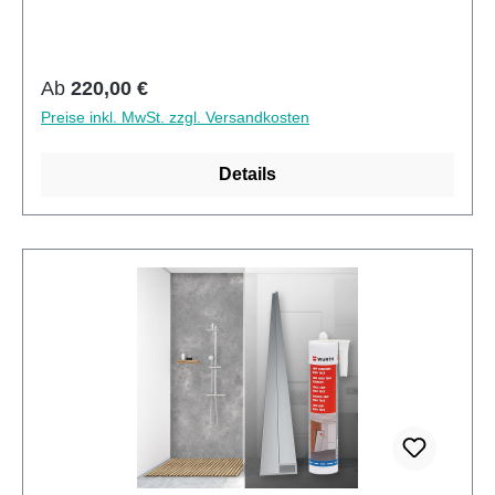
wie schnelle ReinigungKann über vorhandenen
Fliesen angebracht werden3mm Alu-Verbund Stärke
Regulärer Preis:
Ab
220,00 €
Preise inkl. MwSt. zzgl. Versandkosten
Details