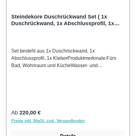
Steindekore Duschrückwand Set ( 1x
Duschrückwand, 1x Abschlussprofil, 1x
Kleber)
Set besteht aus 1x Duschrückwand, 1x
Abschlussprofil, 1x KleberProduktmerkmale:Fürs
Bad, Wohnraum und KücheWasser- und
Kalkbeständig OberflächenUV- Lackierte
Oberflächenhohe Kratzfestigkeit1440dpi UV-
DruckMade in GermanyEinfaches anbringen Leichte
wie schnelle ReinigungKann über vorhandenen
Fliesen angebracht werden3mm Alu-Verbund Stärke
Regulärer Preis:
Ab
220,00 €
Preise inkl. MwSt. zzgl. Versandkosten