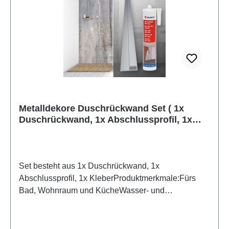
Metalldekore Duschrückwand Set ( 1x
Duschrückwand, 1x Abschlussprofil, 1x
Kleber)
Set besteht aus 1x Duschrückwand, 1x
Abschlussprofil, 1x KleberProduktmerkmale:Fürs
Bad, Wohnraum und KücheWasser- und
Kalkbeständig OberflächenUV- Lackierte
Oberflächenhohe Kratzfestigkeit1440dpi UV-
DruckMade in GermanyEinfaches anbringen Leichte