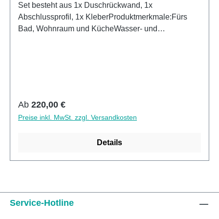
Set besteht aus 1x Duschrückwand, 1x
Abschlussprofil, 1x KleberProduktmerkmale:Fürs
Bad, Wohnraum und KücheWasser- und
Kalkbeständig OberflächenUV- Lackierte
Oberflächenhohe Kratzfestigkeit1440dpi UV-
DruckMade in GermanyEinfaches anbringen Leichte
wie schnelle ReinigungKann über vorhandenen
Fliesen angebracht werden3mm Alu-Verbund Stärke
Regulärer Preis:
Ab
220,00 €
Preise inkl. MwSt. zzgl. Versandkosten
Details
Service-Hotline