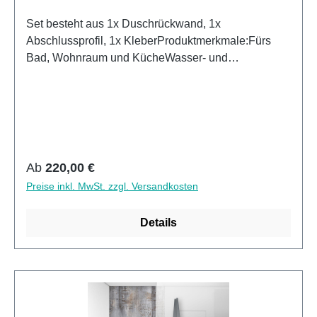
Set besteht aus 1x Duschrückwand, 1x
Abschlussprofil, 1x KleberProduktmerkmale:Fürs
Bad, Wohnraum und KücheWasser- und
Kalkbeständig OberflächenUV- Lackierte
Oberflächenhohe Kratzfestigkeit1440dpi UV-
DruckMade in GermanyEinfaches anbringen Leichte
wie schnelle ReinigungKann über vorhandenen
Fliesen angebracht werden3mm Alu-Verbund Stärke
Regulärer Preis:
Ab
220,00 €
Preise inkl. MwSt. zzgl. Versandkosten
Details