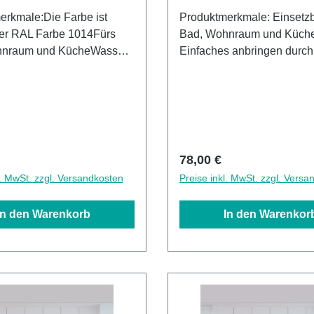
erkmale:Die Farbe ist
Produktmerkmale: Einsetzbar in
der RAL Farbe 1014Fürs
Bad, Wohnraum und Küch
hnraum und KücheWasser-
Einfaches anbringen durch
beständig OberflächenUV-
großflächiges Verkleben Le
e Oberflächenhohe
schnelle Reinigung Wasse
igkeit1440dpi UV-
Kalkbeständige Oberfläch
e in GermanyEinfaches
Lackierte Oberflächen hoh
 Leichte wie schnelle
Kratzfestigkeit 1440dpi UV
gKann über vorhandenen
Direktdruck Made in Ger
r Preis:
Regulärer Preis:
78,00 €
angebracht werden3mm
über vorhandenen Fliesen
l. MwSt. zzgl. Versandkosten
Preise inkl. MwSt. zzgl. Versa
und Stärke
angebracht werden3mm Al
Verbund Stärke
In den Warenkorb
In den Warenkor