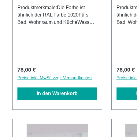
Produktmerkmale:Die Farbe ist
Produktm
ähnlich der RAL Farbe 1020Fürs
ähnlich 
Bad, Wohnraum und KücheWasser-
Bad, Wo
und Kalkbeständig OberflächenUV-
und Kalk
Lackierte Oberflächenhohe
Lackiert
Kratzfestigkeit1440dpi UV-
Kratzfest
DruckMade in GermanyEinfaches
DruckMad
anbringen Leichte wie schnelle
anbringen
ReinigungKann über vorhandenen
Reinigun
Regulärer Preis:
Reguläre
78,00 €
78,00 €
Fliesen angebracht werden3mm
Fliesen 
Preise inkl. MwSt. zzgl. Versandkosten
Preise ink
Alu-Verbund Stärke
Alu-Verb
In den Warenkorb