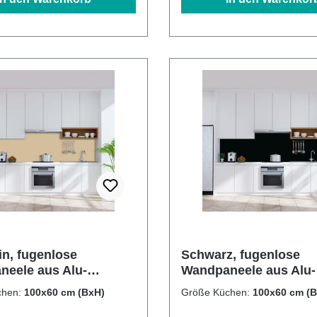
in, fugenlose
Schwarz, fugenlose
eele aus Alu-
Wandpaneele aus Alu-
d 3mm,
Verbund 3mm,
chen:
100x60 cm (BxH)
Größe Küchen:
100x60 cm (
rückwand
Küchenrückwand