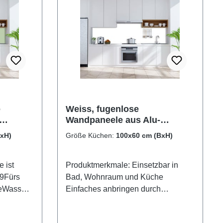
e
Weiss, fugenlose
Wandpaneele aus Alu-
Verbund 3mm,
BxH)
Größe Küchen:
100x60 cm (BxH)
Küchenrückwand
 ist
Produktmerkmale: Einsetzbar in
19Fürs
Bad, Wohnraum und Küche
eWasser-
Einfaches anbringen durch
ächenUV-
großflächiges Verkleben Leichte wie
schnelle Reinigung Wasser- und