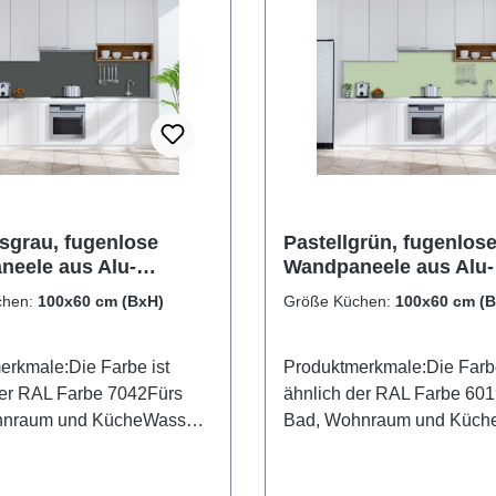
sgrau, fugenlose
Pastellgrün, fugenlos
eele aus Alu-
Wandpaneele aus Alu-
d 3mm,
Verbund 3mm,
chen:
100x60 cm (BxH)
Größe Küchen:
100x60 cm (
rückwand
Küchenrückwand
erkmale:Die Farbe ist
Produktmerkmale:Die Farbe
der RAL Farbe 7042Fürs
ähnlich der RAL Farbe 60
hnraum und KücheWasser-
Bad, Wohnraum und Küch
beständig OberflächenUV-
und Kalkbeständig Oberfl
e Oberflächenhohe
Lackierte Oberflächenhohe