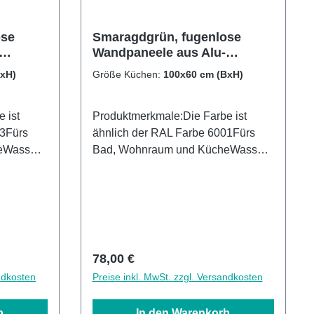
ose
Smaragdgrün, fugenlose
Wandpaneele aus Alu-
Verbund 3mm,
BxH)
Größe Küchen:
100x60 cm (BxH)
Küchenrückwand
 ist
Produktmerkmale:Die Farbe ist
03Fürs
ähnlich der RAL Farbe 6001Fürs
eWasser-
Bad, Wohnraum und KücheWasser-
ächenUV-
und Kalkbeständig OberflächenUV-
Lackierte Oberflächenhohe
Kratzfestigkeit1440dpi UV-
faches
DruckMade in GermanyEinfaches
elle
anbringen Leichte wie schnelle
andenen
ReinigungKann über vorhandenen
Regulärer Preis:
78,00 €
en3mm
Fliesen angebracht werden3mm
ndkosten
Preise inkl. MwSt. zzgl. Versandkosten
Alu-Verbund Stärke
b
In den Warenkorb