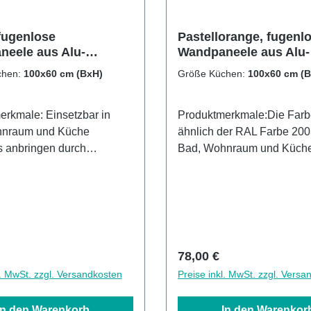
fugenlose
Pastellorange, fugenl
eele aus Alu-
Wandpaneele aus Alu-
d 3mm,
Verbund 3mm,
chen:
100x60 cm (BxH)
Größe Küchen:
100x60 cm (
rückwand
Küchenrückwand
: Einsetzbar in
Produktmerkmale:Die Farbe
hnraum und Küche
ähnlich der RAL Farbe 20
s anbringen durch
Bad, Wohnraum und Küch
iges Verkleben Leichte wie
und Kalkbeständig Oberfl
 Reinigung Wasser- und
Lackierte Oberflächenhohe
ändige Oberflächen UV-
Kratzfestigkeit1440dpi UV-
e Oberflächen hohe
DruckMade in GermanyEin
igkeit 1440dpi UV-
anbringen Leichte wie schn
uck Made in GermanyKann
ReinigungKann über vorh
r Preis:
Regulärer Preis:
78,00 €
handenen Fliesen
Fliesen angebracht werd
l. MwSt. zzgl. Versandkosten
Preise inkl. MwSt. zzgl. Versa
ht werden3mm Alu-
Alu-Verbund Stärke
Stärke
In den Warenkorb
In den Warenkor