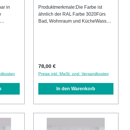
Produktmerkmale:Die Farbe ist
e
ähnlich der RAL Farbe 3020Fürs
Bad, Wohnraum und KücheWasser-
ichte wie
und Kalkbeständig OberflächenUV-
r- und
Lackierte Oberflächenhohe
en UV-
Kratzfestigkeit1440dpi UV-
e
DruckMade in GermanyEinfaches
-
anbringen Leichte wie schnelle
manyKann
ReinigungKann über vorhandenen
Regulärer Preis:
78,00 €
Fliesen angebracht werden3mm
ndkosten
Preise inkl. MwSt. zzgl. Versandkosten
u-
Alu-Verbund Stärke
b
In den Warenkorb