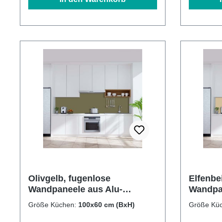
Olivgelb, fugenlose
Elfenbe
Wandpaneele aus Alu-
Wandpan
Verbund 3mm,
Verbun
Größe Küchen:
100x60 cm (BxH)
Größe Kü
Küchenrückwand
Küchen