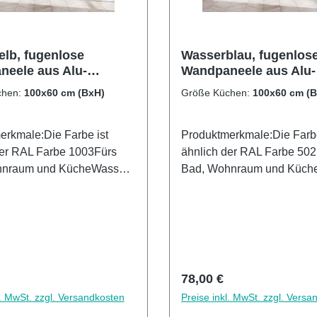
elb, fugenlose
Wasserblau, fugenlos
eele aus Alu-
Wandpaneele aus Alu-
d 3mm,
Verbund 3mm,
chen:
100x60 cm (BxH)
Größe Küchen:
100x60 cm (
rückwand
Küchenrückwand
erkmale:Die Farbe ist
Produktmerkmale:Die Farbe
der RAL Farbe 1003Fürs
ähnlich der RAL Farbe 50
hnraum und KücheWasser-
Bad, Wohnraum und Küch
beständig OberflächenUV-
und Kalkbeständig Oberfl
e Oberflächenhohe
Lackierte Oberflächenhohe
igkeit1440dpi UV-
Kratzfestigkeit1440dpi UV-
e in GermanyEinfaches
DruckMade in GermanyEin
 Leichte wie schnelle
anbringen Leichte wie schn
gKann über vorhandenen
ReinigungKann über vorh
r Preis:
Regulärer Preis:
78,00 €
angebracht werden3mm
Fliesen angebracht werd
l. MwSt. zzgl. Versandkosten
Preise inkl. MwSt. zzgl. Versa
und Stärke
Alu-Verbund Stärke