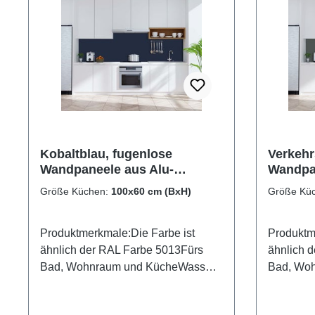
Kobaltblau, fugenlose
Verkehr
Wandpaneele aus Alu-
Wandpan
Verbund 3mm,
Verbun
Größe Küchen:
100x60 cm (BxH)
Größe Kü
Küchenrückwand
Küchen
Produktmerkmale:Die Farbe ist
Produktm
ähnlich der RAL Farbe 5013Fürs
ähnlich 
Bad, Wohnraum und KücheWasser-
Bad, Wo
und Kalkbeständig OberflächenUV-
und Kalk
Lackierte Oberflächenhohe
Lackiert