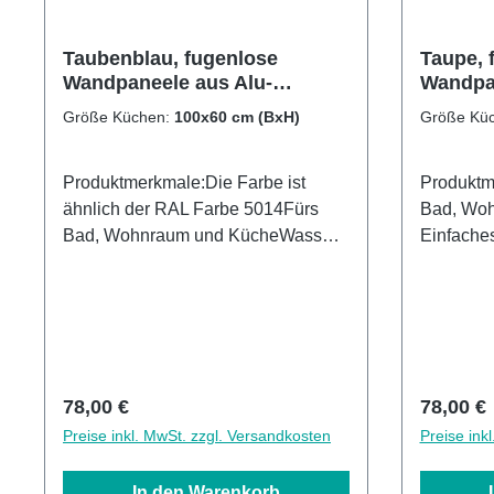
Taubenblau, fugenlose
Taupe, 
Wandpaneele aus Alu-
Wandpan
Verbund 3mm,
Verbun
Größe Küchen:
100x60 cm (BxH)
Größe Kü
Küchenrückwand
Küchen
Produktmerkmale:Die Farbe ist
Produktmerkmale
ähnlich der RAL Farbe 5014Fürs
Bad, Wo
Bad, Wohnraum und KücheWasser-
Einfache
und Kalkbeständig OberflächenUV-
großfläch
Lackierte Oberflächenhohe
schnelle
Kratzfestigkeit1440dpi UV-
Kalkbest
DruckMade in GermanyEinfaches
Lackiert
anbringen Leichte wie schnelle
Kratzfest
ReinigungKann über vorhandenen
Direktdr
Regulärer Preis:
Reguläre
78,00 €
78,00 €
Fliesen angebracht werden3mm
über vor
Preise inkl. MwSt. zzgl. Versandkosten
Preise ink
Alu-Verbund Stärke
angebrac
Verbund 
In den Warenkorb