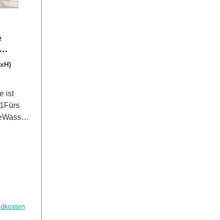
e
BxH)
 ist
21Fürs
eWasser-
ächenUV-
faches
elle
andenen
en3mm
ndkosten