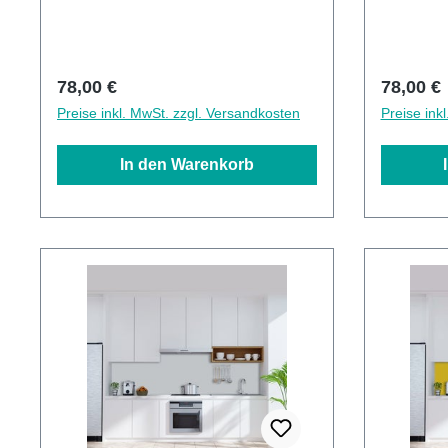
Kratzfestigkeit1440dpi UV-
Kratzfest
DruckMade in GermanyEinfaches
DruckMad
anbringen Leichte wie schnelle
anbringen
ReinigungKann über vorhandenen
Reinigun
Regulärer Preis:
Reguläre
78,00 €
78,00 €
Fliesen angebracht werden3mm
Fliesen 
Preise inkl. MwSt. zzgl. Versandkosten
Preise ink
Alu-Verbund Stärke
Alu-Verb
In den Warenkorb