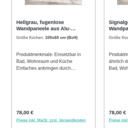
Hellgrau, fugenlose
Signalg
Wandpaneele aus Alu-
Wandpan
Verbund 3mm,
Verbun
Größe Küchen:
100x60 cm (BxH)
Größe Kü
Küchenrückwand
Küchen
Produktmerkmale: Einsetzbar in
Produktm
Bad, Wohnraum und Küche
ähnlich 
Einfaches anbringen durch
Bad, Wo
großflächiges Verkleben Leichte wie
und Kalk
schnelle Reinigung Wasser- und
Lackiert
Kalkbeständige Oberflächen UV-
Kratzfest
Lackierte Oberflächen hohe
DruckMad
Kratzfestigkeit 1440dpi UV-
anbringen
Direktdruck Made in GermanyKann
Reinigun
Regulärer Preis:
Reguläre
78,00 €
78,00 €
über vorhandenen Fliesen
Fliesen 
Preise inkl. MwSt. zzgl. Versandkosten
Preise ink
angebracht werden3mm Alu-
Alu-Verb