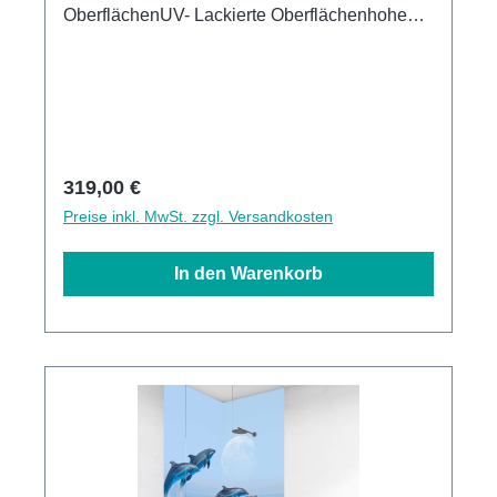
OberflächenUV- Lackierte Oberflächenhohe
Kratzfestigkeit1440dpi UV-DruckMade in
GermanyEinfaches anbringen Leichte wie
schnelle ReinigungKann über vorhandenen
Fliesen angebracht werden3mm Alu-Verbund
Stärke
Regulärer Preis:
319,00 €
Preise inkl. MwSt. zzgl. Versandkosten
In den Warenkorb