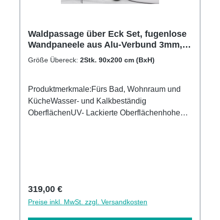
Waldpassage über Eck Set, fugenlose
Wandpaneele aus Alu-Verbund 3mm,
Duschrückwand
Größe Übereck:
2Stk. 90x200 cm (BxH)
Produktmerkmale:Fürs Bad, Wohnraum und
KücheWasser- und Kalkbeständig
OberflächenUV- Lackierte Oberflächenhohe
Kratzfestigkeit1440dpi UV-DruckMade in
GermanyKann über vorhandenen Fliesen
angebracht werden 3mm Alu-Verbund Stärke
Regulärer Preis:
319,00 €
Preise inkl. MwSt. zzgl. Versandkosten