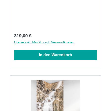
Kratzfestigkeit1440dpi UV-DruckMade in
Germany3mm Alu-Verbund Stärke
Regulärer Preis:
319,00 €
Preise inkl. MwSt. zzgl. Versandkosten
In den Warenkorb