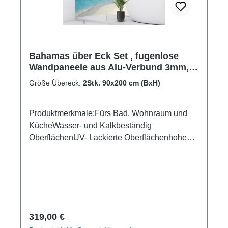
Bahamas über Eck Set , fugenlose
Wandpaneele aus Alu-Verbund 3mm,
Duschrückwand
Größe Übereck:
2Stk. 90x200 cm (BxH)
Produktmerkmale:Fürs Bad, Wohnraum und
KücheWasser- und Kalkbeständig
OberflächenUV- Lackierte Oberflächenhohe
Kratzfestigkeit1440dpi UV-DruckMade in
GermanyEinfaches anbringen Leichte wie
schnelle ReinigungKann über vorhandenen
Fliesen angebracht werden3mm Alu-Verbund
Stärke
Regulärer Preis:
319,00 €