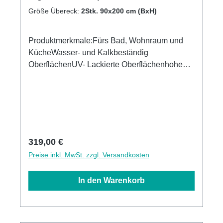
Verbund 3mm, Duschrückwand
Größe Übereck:
2Stk. 90x200 cm (BxH)
Produktmerkmale:Fürs Bad, Wohnraum und
KücheWasser- und Kalkbeständig
OberflächenUV- Lackierte Oberflächenhohe
Kratzfestigkeit1440dpi UV-DruckMade in
GermanyEinfaches anbringen Leichte wie
schnelle ReinigungKann über vorhandenen
Fliesen angebracht werden
Regulärer Preis:
319,00 €
Preise inkl. MwSt. zzgl. Versandkosten
In den Warenkorb