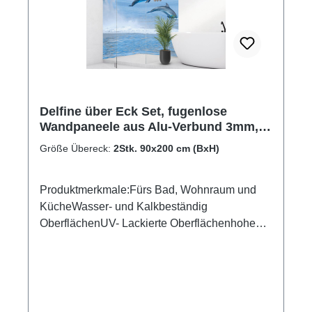
Delfine über Eck Set, fugenlose
Wandpaneele aus Alu-Verbund 3mm,
Duschrückwand
Größe Übereck:
2Stk. 90x200 cm (BxH)
Produktmerkmale:Fürs Bad, Wohnraum und
KücheWasser- und Kalkbeständig
OberflächenUV- Lackierte Oberflächenhohe
Kratzfestigkeit1440dpi UV-DruckMade in
GermanyEinfaches anbringen Leichte wie
schnelle ReinigungKann über vorhandenen
Fliesen angebracht werden3mm Alu-Verbund
Stärke