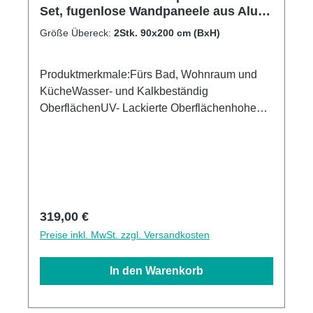
Set, fugenlose Wandpaneele aus Alu-
Verbund 3mm, Duschrückwand
Größe Übereck:
2Stk. 90x200 cm (BxH)
Produktmerkmale:Fürs Bad, Wohnraum und
KücheWasser- und Kalkbeständig
OberflächenUV- Lackierte Oberflächenhohe
Kratzfestigkeit1440dpi UV-DruckMade in
GermanyEinfaches anbringen Leichte wie
schnelle ReinigungKann über vorhandenen
Fliesen angebracht werden3mm Alu-Verbund
Stärke
Regulärer Preis:
319,00 €
Preise inkl. MwSt. zzgl. Versandkosten
In den Warenkorb