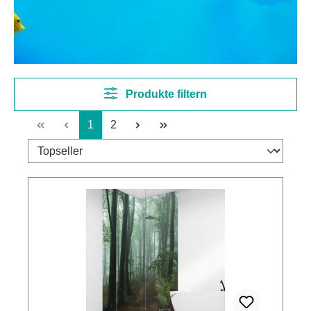
Produkte filtern
Seite
Seite
1
2