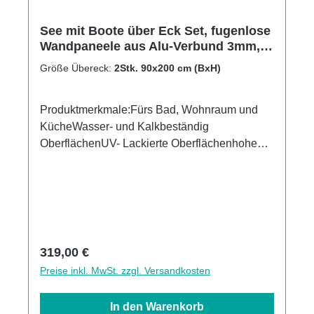
See mit Boote über Eck Set, fugenlose
Wandpaneele aus Alu-Verbund 3mm,
Duschrückwand
Größe Übereck:
2Stk. 90x200 cm (BxH)
Produktmerkmale:Fürs Bad, Wohnraum und
KücheWasser- und Kalkbeständig
OberflächenUV- Lackierte Oberflächenhohe
Kratzfestigkeit1440dpi UV-DruckMade in
GermanyEinfaches anbringen Leichte wie
schnelle ReinigungKann über vorhandenen
Fliesen angebracht werden3mm Alu-Verbund
Stärke
Regulärer Preis:
319,00 €
Preise inkl. MwSt. zzgl. Versandkosten
In den Warenkorb