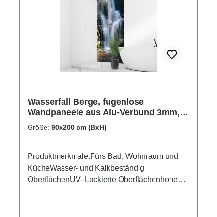
Wasserfall Berge, fugenlose
Wandpaneele aus Alu-Verbund 3mm,
Duschrückwand
Größe:
90x200 cm (BxH)
Produktmerkmale:Fürs Bad, Wohnraum und
KücheWasser- und Kalkbeständig
OberflächenUV- Lackierte Oberflächenhohe
Kratzfestigkeit1440dpi UV-DruckMade in
GermanyEinfaches anbringen Leichte wie
schnelle ReinigungKann über vorhandenen