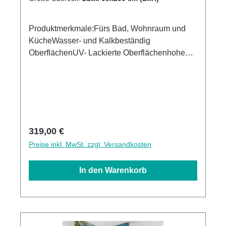
Produktmerkmale:Fürs Bad, Wohnraum und
KücheWasser- und Kalkbeständig
OberflächenUV- Lackierte Oberflächenhohe
Kratzfestigkeit1440dpi UV-DruckMade in
GermanyEinfaches anbringen Leichte wie
schnelle ReinigungKann über vorhandenen
Fliesen angebracht werden 3mm Alu-Verbund
Stärke
Regulärer Preis:
319,00 €
Preise inkl. MwSt. zzgl. Versandkosten
In den Warenkorb