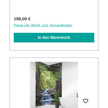
Fliesen angebracht werden3mm Alu-Verbund
Stärke
Regulärer Preis:
198,00 €
Preise inkl. MwSt. zzgl. Versandkosten
In den Warenkorb