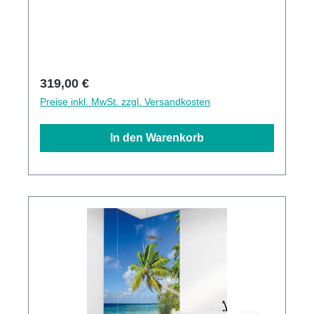
GermanyKann über vorhandenen Fliesen
angebracht werden 3mm Alu-Verbund Stärke
Regulärer Preis:
319,00 €
Preise inkl. MwSt. zzgl. Versandkosten
In den Warenkorb