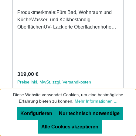
Produktmerkmale:Fürs Bad, Wohnraum und
KücheWasser- und Kalkbeständig
OberflächenUV- Lackierte Oberflächenhohe
Kratzfestigkeit1440dpi UV-DruckMade in
GermanyEinfaches anbringen Leichte wie
schnelle ReinigungKann über vorhandenen
Fliesen angebracht werden 3mm Alu-Verbund
Stärke
Regulärer Preis:
319,00 €
Preise inkl. MwSt. zzgl. Versandkosten
Diese Website verwendet Cookies, um eine bestmögliche
In den Warenkorb
Erfahrung bieten zu können.
Mehr Informationen ...
Konfigurieren
Nur technisch notwendige
Alle Cookies akzeptieren