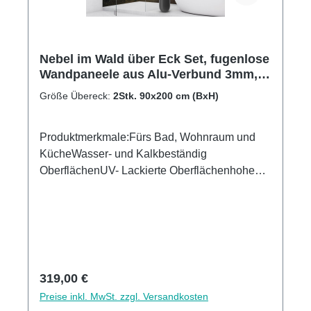
Nebel im Wald über Eck Set, fugenlose
Wandpaneele aus Alu-Verbund 3mm,
Duschrückwand
Größe Übereck:
2Stk. 90x200 cm (BxH)
Produktmerkmale:Fürs Bad, Wohnraum und
KücheWasser- und Kalkbeständig
OberflächenUV- Lackierte Oberflächenhohe
Kratzfestigkeit1440dpi UV-DruckMade in
GermanyEinfaches anbringen Leichte wie
schnelle ReinigungKann über vorhandenen
Fliesen angebracht werden3mm Alu-Verbund
Stärke
Regulärer Preis:
319,00 €
Preise inkl. MwSt. zzgl. Versandkosten