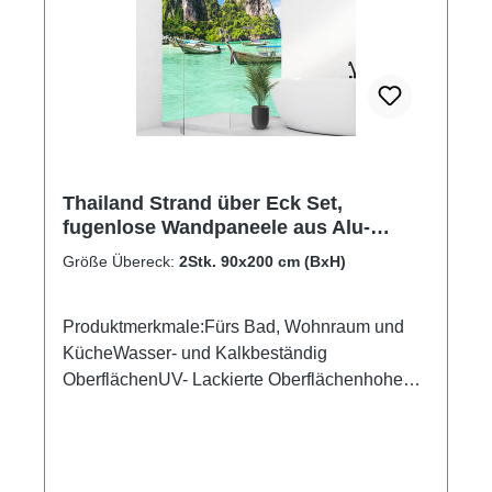
Thailand Strand über Eck Set,
fugenlose Wandpaneele aus Alu-
Verbund 3mm, Duschrückwand
Größe Übereck:
2Stk. 90x200 cm (BxH)
Produktmerkmale:Fürs Bad, Wohnraum und
KücheWasser- und Kalkbeständig
OberflächenUV- Lackierte Oberflächenhohe
Kratzfestigkeit1440dpi UV-DruckMade in
GermanyEinfaches anbringen Leichte wie
schnelle ReinigungKann über vorhandenen
Fliesen angebracht werden3mm Alu-Verbund