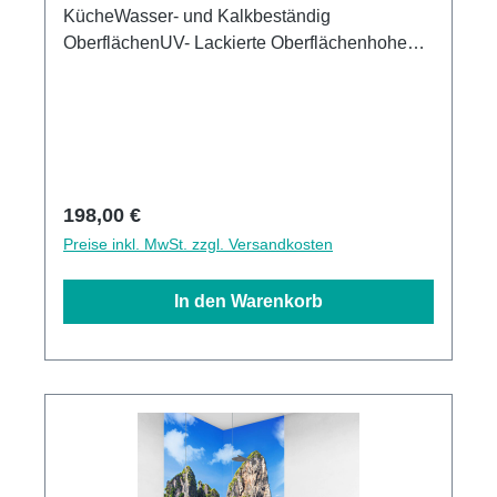
KücheWasser- und Kalkbeständig
OberflächenUV- Lackierte Oberflächenhohe
Kratzfestigkeit1440dpi UV-DruckMade in
GermanyEinfaches anbringen Leichte wie
schnelle ReinigungKann über vorhandenen
Fliesen angebracht werden3mm Alu-Verbund
Stärke
Regulärer Preis:
198,00 €
Preise inkl. MwSt. zzgl. Versandkosten
In den Warenkorb