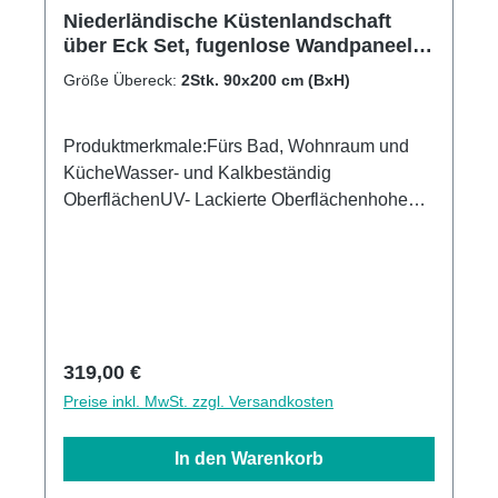
Niederländische Küstenlandschaft
über Eck Set, fugenlose Wandpaneele
aus Alu-Verbund 3mm,
Größe Übereck:
2Stk. 90x200 cm (BxH)
Duschrückwand
Produktmerkmale:Fürs Bad, Wohnraum und
KücheWasser- und Kalkbeständig
OberflächenUV- Lackierte Oberflächenhohe
Kratzfestigkeit1440dpi UV-DruckMade in
GermanyEinfaches anbringen Leichte wie
schnelle ReinigungKann über vorhandenen
Fliesen angebracht werden3mm Alu-Verbund
Stärke
Regulärer Preis:
319,00 €
Preise inkl. MwSt. zzgl. Versandkosten
In den Warenkorb