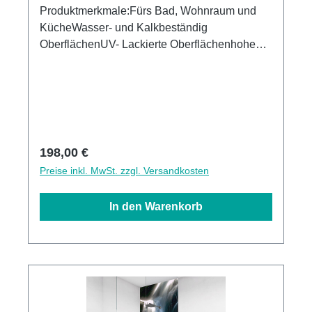
Produktmerkmale:Fürs Bad, Wohnraum und
KücheWasser- und Kalkbeständig
OberflächenUV- Lackierte Oberflächenhohe
Kratzfestigkeit1440dpi UV-DruckMade in
GermanyKann über vorhandenen Fliesen
angebracht werden 3mm Alu-Verbund Stärke
Regulärer Preis:
198,00 €
Preise inkl. MwSt. zzgl. Versandkosten
In den Warenkorb