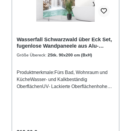
Wasserfall Schwarzwald über Eck Set,
fugenlose Wandpaneele aus Alu-
Verbund 3mm, Duschrückwand
Größe Übereck:
2Stk. 90x200 cm (BxH)
Produktmerkmale:Fürs Bad, Wohnraum und
KücheWasser- und Kalkbeständig
OberflächenUV- Lackierte Oberflächenhohe
Kratzfestigkeit1440dpi UV-DruckMade in
GermanyKann über vorhandenen Fliesen
angebracht werden 3mm Alu-Verbund Stärke