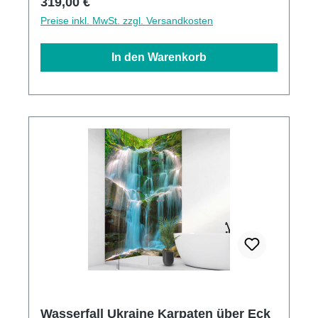
Regulärer Preis:
319,00 €
Preise inkl. MwSt. zzgl. Versandkosten
In den Warenkorb
Wasserfall Ukraine Karpaten über Eck