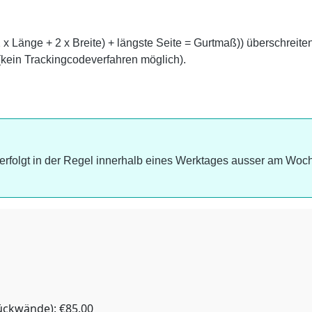
 Länge + 2 x Breite) + längste Seite = Gurtmaß)) überschreiten w
 (kein Trackingcodeverfahren möglich).
g erfolgt in der Regel innerhalb eines Werktages ausser am Wo
ckwände): €85.00