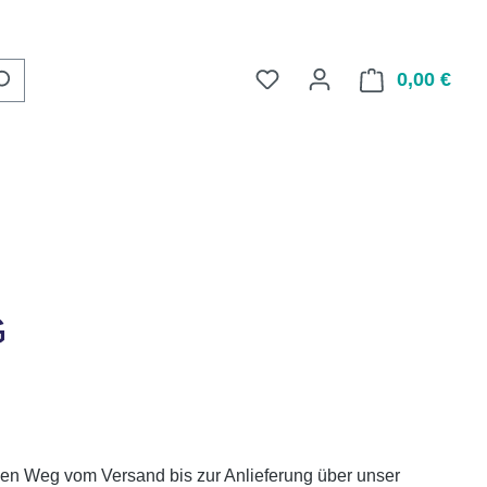
Du hast 0 Produkte auf d
0,00 €
Ware
G
zen Weg vom Versand bis zur Anlieferung über unser