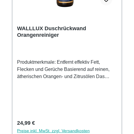
WALLLUX Duschrückwand
Orangenreiniger
Produktmerkmale: Entfernt effektiv Fett,
Flecken und Gerüche Basierend auf reinen,
ätherischen Orangen- und Zitrusölen Das
Produkt wird in nachhaltigen Sprühflaschen
aus Glas angeboten. Biologisch abbaubar
Vielseitig in allen Reinigungsbereichen
einsetzbar Die Anwendung erfolgt durch
Einsprühen der Flächen, Einwirkenlassen für 5
Min. und anschließendes gründliches
Regulärer Preis:
24,99 €
Abspülen mit klarem Wasser.
Preise inkl. MwSt. zzgl. Versandkosten