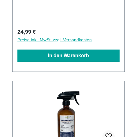
Feuchtigkeit usw Sofortige Gebrauchsfestigkeit
durch druckempfindlichen Haftklebstoff
20mm*4,7m
Regulärer Preis:
24,99 €
Preise inkl. MwSt. zzgl. Versandkosten
In den Warenkorb