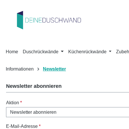
m Hauptinhalt springen
Zur Suche springen
Zur Hauptnavigation springen
Home
Duschrückwände
Küchenrückwände
Zubeh
Informationen
Newsletter
Newsletter abonnieren
Aktion
*
E-Mail-Adresse
*