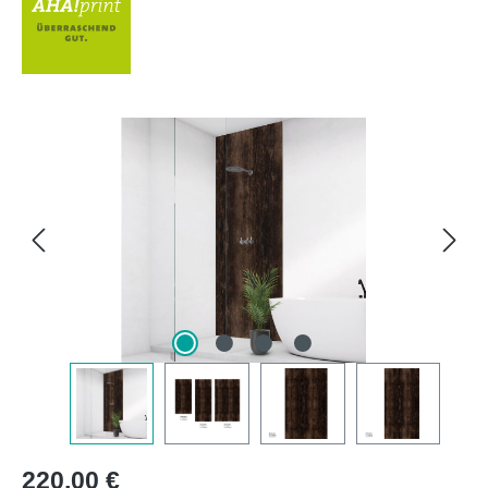
Bildergalerie überspringen
Regulärer Preis:
220,00 €