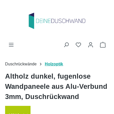
Zum Hauptinhalt springen
Du hast 0 Produk
Ware
Duschrückwände
Holzoptik
Altholz dunkel, fugenlose
Wandpaneele aus Alu-Verbund
3mm, Duschrückwand