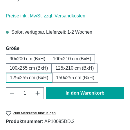
Preise inkl. MwSt. zzgl. Versandkosten
Sofort verfügbar, Lieferzeit: 1-2 Wochen
auswählen
Größe
90x200 cm (BxH)
100x210 cm (BxH)
100x255 cm (BxH)
125x210 cm (BxH)
125x255 cm (BxH)
150x255 cm (BxH)
Produkt Anzahl: Gib den gewünschten Wert e
In den Warenkorb
Zum Merkzettel hinzufügen
Produktnummer:
AP10095DD.2