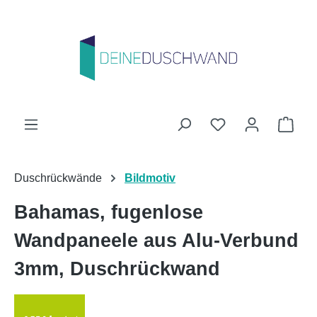
Zum Hauptinhalt springen
Du hast 0 Produk
Ware
Duschrückwände
Bildmotiv
Bahamas, fugenlose
Wandpaneele aus Alu-Verbund
3mm, Duschrückwand