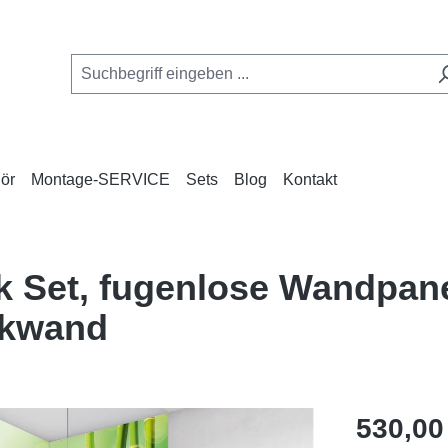
ör
Montage-SERVICE
Sets
Blog
Kontakt
 Set, fugenlose Wandpane
ckwand
Regulärer Pr
530,00