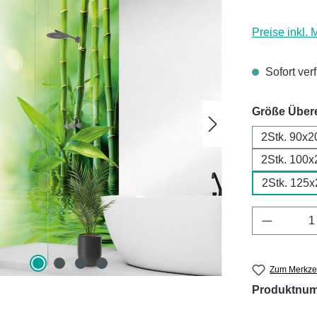
Preise inkl.
Sofort ver
Größe Über
2Stk. 90x2
2Stk. 100x
2Stk. 125
Produkt 
Zum Merkzet
Produktnu