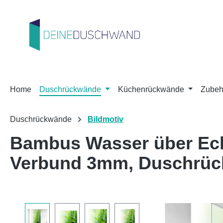
m Hauptinhalt springen
Zur Suche springen
Zur Hauptnavigation springen
Home
Duschrückwände
Küchenrückwände
Zubeh
Duschrückwände
Bildmotiv
Bambus Wasser über Eck
Verbund 3mm, Duschrü
Bildergalerie überspringen