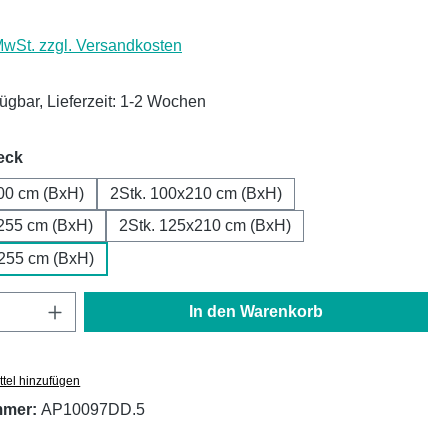
 MwSt. zzgl. Versandkosten
fügbar, Lieferzeit: 1-2 Wochen
auswählen
eck
00 cm (BxH)
2Stk. 100x210 cm (BxH)
255 cm (BxH)
2Stk. 125x210 cm (BxH)
x255 cm (BxH)
Anzahl: Gib den gewünschten Wert ein oder
In den Warenkorb
tel hinzufügen
mmer:
AP10097DD.5