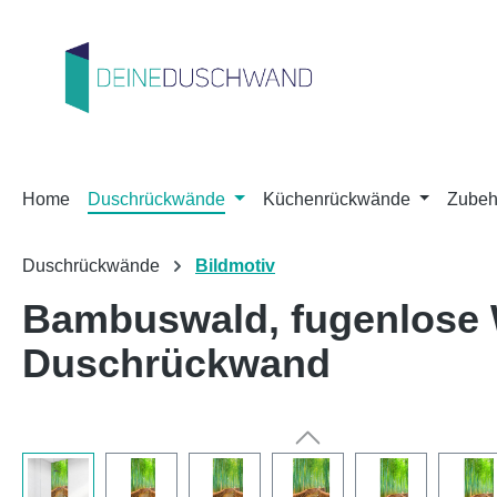
m Hauptinhalt springen
Zur Suche springen
Zur Hauptnavigation springen
Home
Duschrückwände
Küchenrückwände
Zubeh
Duschrückwände
Bildmotiv
Bambuswald, fugenlose
Duschrückwand
Bildergalerie überspringen