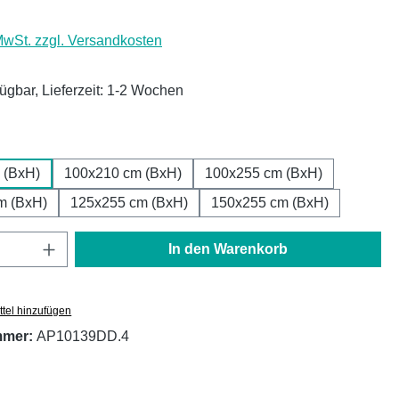
 MwSt. zzgl. Versandkosten
fügbar, Lieferzeit: 1-2 Wochen
ählen
 (BxH)
100x210 cm (BxH)
100x255 cm (BxH)
m (BxH)
125x255 cm (BxH)
150x255 cm (BxH)
Anzahl: Gib den gewünschten Wert ein oder
In den Warenkorb
tel hinzufügen
mmer:
AP10139DD.4