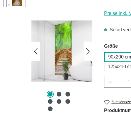
Preise inkl.
Sofort ver
ausw
Größe
90x200 cm
125x210 c
Produkt 
Zum Merkzet
Produktnu