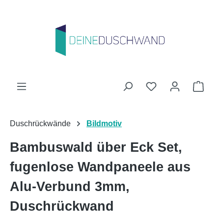
Zum Hauptinhalt springen
Du hast 0 Produk
Ware
Duschrückwände
Bildmotiv
Bambuswald über Eck Set,
fugenlose Wandpaneele aus
Alu-Verbund 3mm,
Duschrückwand