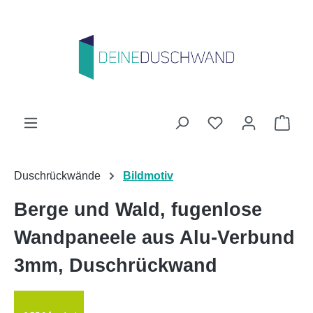
Zum Hauptinhalt springen
Du hast 0 Produk
Ware
Duschrückwände
Bildmotiv
Berge und Wald, fugenlose
Wandpaneele aus Alu-Verbund
3mm, Duschrückwand