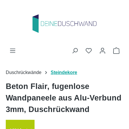
Zum Hauptinhalt springen
Du hast 0 Produk
Ware
Duschrückwände
Steindekore
Beton Flair, fugenlose
Wandpaneele aus Alu-Verbund
3mm, Duschrückwand