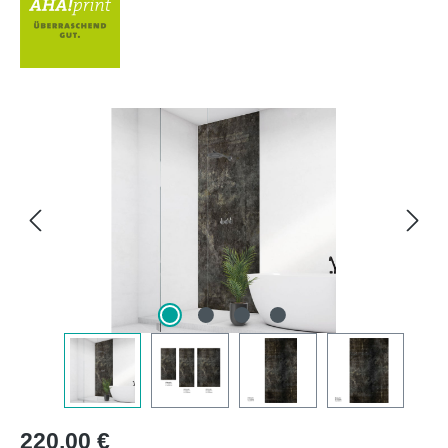
Bildergalerie überspringen
Regulärer Preis:
220,00 €