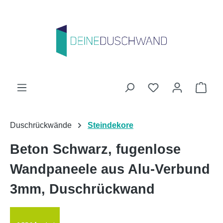
Zum Hauptinhalt springen
Du hast 0 Produk
Ware
Duschrückwände
Steindekore
Beton Schwarz, fugenlose
Wandpaneele aus Alu-Verbund
3mm, Duschrückwand