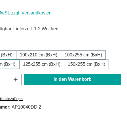
 MwSt. zzgl. Versandkosten
fügbar, Lieferzeit: 1-2 Wochen
ählen
 (BxH)
100x210 cm (BxH)
100x255 cm (BxH)
m (BxH)
125x255 cm (BxH)
150x255 cm (BxH)
Anzahl: Gib den gewünschten Wert ein oder
In den Warenkorb
tel hinzufügen
mmer:
AP10040DD.2