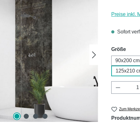
Preise inkl.
Sofort ver
ausw
Größe
90x200 cm
125x210 c
Produkt 
Zum Merkzet
Produktnu