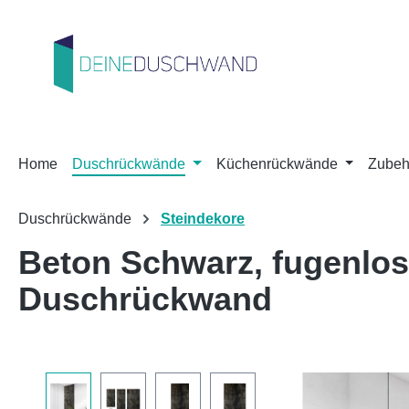
m Hauptinhalt springen
Zur Suche springen
Zur Hauptnavigation springen
Home
Duschrückwände
Küchenrückwände
Zubeh
Duschrückwände
Steindekore
Beton Schwarz, fugenlo
Duschrückwand
Bildergalerie überspringen