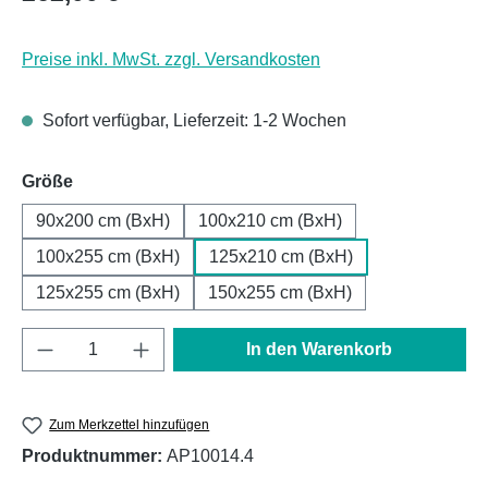
Preise inkl. MwSt. zzgl. Versandkosten
Sofort verfügbar, Lieferzeit: 1-2 Wochen
auswählen
Größe
90x200 cm (BxH)
100x210 cm (BxH)
100x255 cm (BxH)
125x210 cm (BxH)
125x255 cm (BxH)
150x255 cm (BxH)
Produkt Anzahl: Gib den gewünschten Wert e
In den Warenkorb
Zum Merkzettel hinzufügen
Produktnummer:
AP10014.4