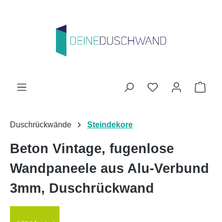
Zum Hauptinhalt springen
Du hast 0 Produk
Ware
Duschrückwände
Steindekore
Beton Vintage, fugenlose
Wandpaneele aus Alu-Verbund
3mm, Duschrückwand