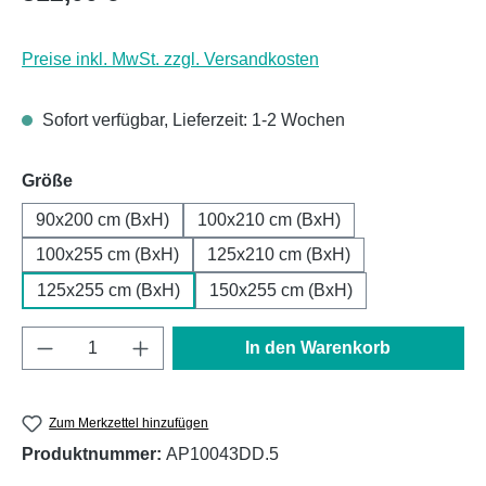
Preise inkl. MwSt. zzgl. Versandkosten
Sofort verfügbar, Lieferzeit: 1-2 Wochen
auswählen
Größe
90x200 cm (BxH)
100x210 cm (BxH)
100x255 cm (BxH)
125x210 cm (BxH)
125x255 cm (BxH)
150x255 cm (BxH)
Produkt Anzahl: Gib den gewünschten Wert e
In den Warenkorb
Zum Merkzettel hinzufügen
Produktnummer:
AP10043DD.5