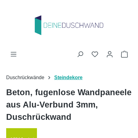
Zum Hauptinhalt springen
Du hast 0 Produk
Ware
Duschrückwände
Steindekore
Beton, fugenlose Wandpaneele
aus Alu-Verbund 3mm,
Duschrückwand