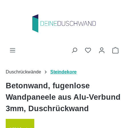
Zum Hauptinhalt springen
Du hast 0 Produk
Ware
Duschrückwände
Steindekore
Betonwand, fugenlose
Wandpaneele aus Alu-Verbund
3mm, Duschrückwand