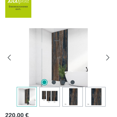
Bildergalerie überspringen
Regulärer Preis:
220,00 €