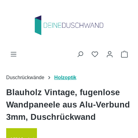
Zum Hauptinhalt springen
Du hast 0 Produk
Ware
Duschrückwände
Holzoptik
Blauholz Vintage, fugenlose
Wandpaneele aus Alu-Verbund
3mm, Duschrückwand