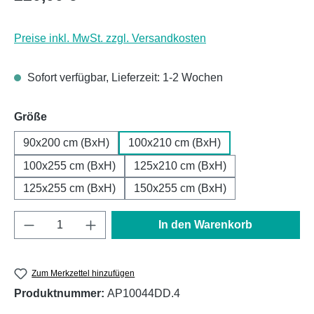
Preise inkl. MwSt. zzgl. Versandkosten
Sofort verfügbar, Lieferzeit: 1-2 Wochen
auswählen
Größe
90x200 cm (BxH)
100x210 cm (BxH)
100x255 cm (BxH)
125x210 cm (BxH)
125x255 cm (BxH)
150x255 cm (BxH)
Produkt Anzahl: Gib den gewünschten Wert e
In den Warenkorb
Zum Merkzettel hinzufügen
Produktnummer:
AP10044DD.4