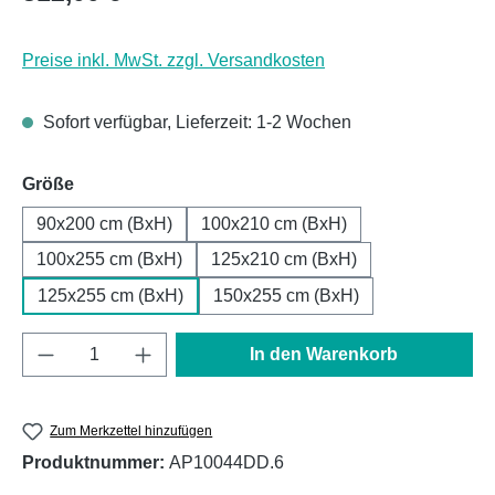
Preise inkl. MwSt. zzgl. Versandkosten
Sofort verfügbar, Lieferzeit: 1-2 Wochen
auswählen
Größe
90x200 cm (BxH)
100x210 cm (BxH)
100x255 cm (BxH)
125x210 cm (BxH)
125x255 cm (BxH)
150x255 cm (BxH)
Produkt Anzahl: Gib den gewünschten Wert e
In den Warenkorb
Zum Merkzettel hinzufügen
Produktnummer:
AP10044DD.6