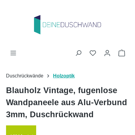
Zum Hauptinhalt springen
Du hast 0 Produk
Ware
Duschrückwände
Holzoptik
Blauholz Vintage, fugenlose
Wandpaneele aus Alu-Verbund
3mm, Duschrückwand