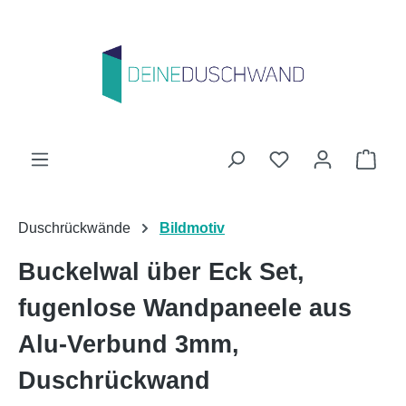
Zum Hauptinhalt springen
Du hast 0 Produk
Ware
Duschrückwände
Bildmotiv
Buckelwal über Eck Set,
fugenlose Wandpaneele aus
Alu-Verbund 3mm,
Duschrückwand