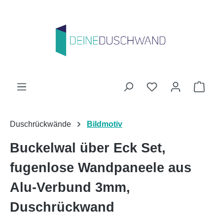
Zum Hauptinhalt springen
Du hast 0 Produk
Ware
Duschrückwände
Bildmotiv
Buckelwal über Eck Set,
fugenlose Wandpaneele aus
Alu-Verbund 3mm,
Duschrückwand