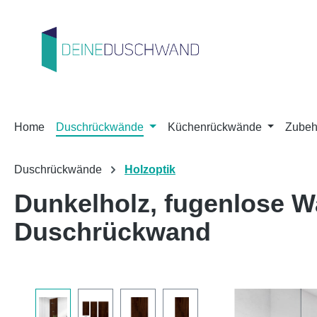
m Hauptinhalt springen
Zur Suche springen
Zur Hauptnavigation springen
Home
Duschrückwände
Küchenrückwände
Zubeh
Duschrückwände
Holzoptik
Dunkelholz, fugenlose 
Duschrückwand
Bildergalerie überspringen