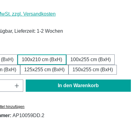
 MwSt. zzgl. Versandkosten
fügbar, Lieferzeit: 1-2 Wochen
ählen
 (BxH)
100x210 cm (BxH)
100x255 cm (BxH)
m (BxH)
125x255 cm (BxH)
150x255 cm (BxH)
Anzahl: Gib den gewünschten Wert ein oder
In den Warenkorb
tel hinzufügen
mmer:
AP10059DD.2