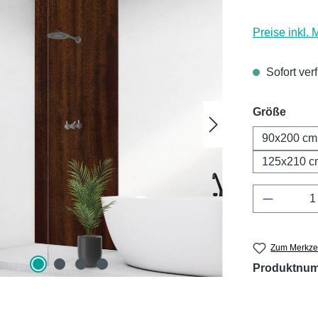
Preise inkl.
Sofort ver
ausw
Größe
90x200 cm
125x210 c
Produkt 
Zum Merkzet
Produktnu