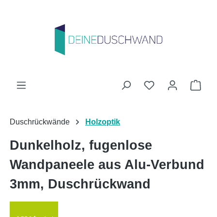
Zum Hauptinhalt springen
Du hast 0 Produk
Ware
Duschrückwände
Holzoptik
Dunkelholz, fugenlose
Wandpaneele aus Alu-Verbund
3mm, Duschrückwand