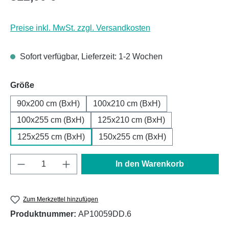
Preise inkl. MwSt. zzgl. Versandkosten
Sofort verfügbar, Lieferzeit: 1-2 Wochen
auswählen
Größe
90x200 cm (BxH)
100x210 cm (BxH)
100x255 cm (BxH)
125x210 cm (BxH)
125x255 cm (BxH)
150x255 cm (BxH)
Produkt Anzahl: Gib den gewünschten Wert e
In den Warenkorb
Zum Merkzettel hinzufügen
Produktnummer:
AP10059DD.6