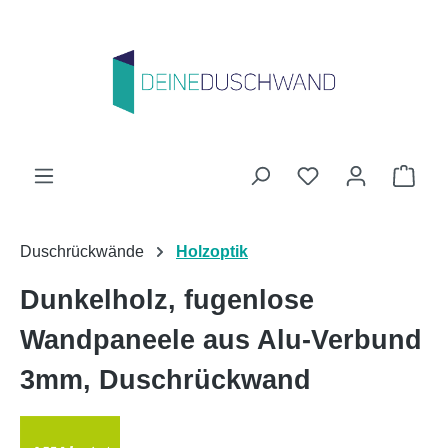
Zum Hauptinhalt springen
Du hast 0 Produk
Ware
Duschrückwände
Holzoptik
Dunkelholz, fugenlose
Wandpaneele aus Alu-Verbund
3mm, Duschrückwand