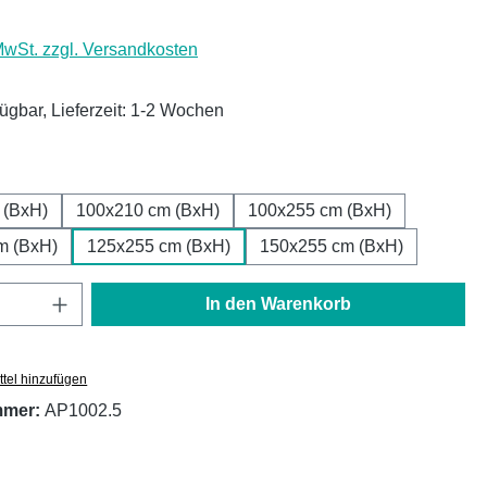
 MwSt. zzgl. Versandkosten
fügbar, Lieferzeit: 1-2 Wochen
ählen
 (BxH)
100x210 cm (BxH)
100x255 cm (BxH)
m (BxH)
125x255 cm (BxH)
150x255 cm (BxH)
Anzahl: Gib den gewünschten Wert ein oder
In den Warenkorb
tel hinzufügen
mmer:
AP1002.5