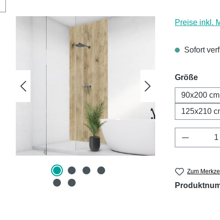
Preise inkl.
Sofort ver
ausw
Größe
90x200 cm
125x210 c
Produkt 
Zum Merkzet
Produktnu