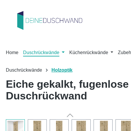
m Hauptinhalt springen
Zur Suche springen
Zur Hauptnavigation springen
Home
Duschrückwände
Küchenrückwände
Zubeh
Duschrückwände
Holzoptik
Eiche gekalkt, fugenlos
Duschrückwand
Bildergalerie überspringen