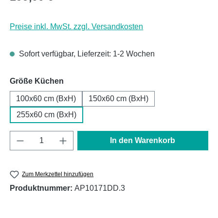
Preise inkl. MwSt. zzgl. Versandkosten
Sofort verfügbar, Lieferzeit: 1-2 Wochen
auswählen
Größe Küchen
100x60 cm (BxH)
150x60 cm (BxH)
255x60 cm (BxH)
Produkt Anzahl: Gib den gewünschten Wert e
In den Warenkorb
Zum Merkzettel hinzufügen
Produktnummer:
AP10171DD.3