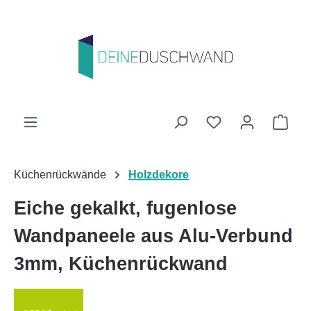
Zum Hauptinhalt springen
Du hast 0 Produk
Ware
Küchenrückwände
Holzdekore
Eiche gekalkt, fugenlose
Wandpaneele aus Alu-Verbund
3mm, Küchenrückwand