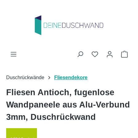
Zum Hauptinhalt springen
Du hast 0 Produk
Ware
Duschrückwände
Fliesendekore
Fliesen Antioch, fugenlose
Wandpaneele aus Alu-Verbund
3mm, Duschrückwand