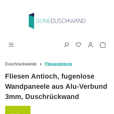
Zum Hauptinhalt springen
Du hast 0 Produk
Ware
Duschrückwände
Fliesendekore
Fliesen Antioch, fugenlose
Wandpaneele aus Alu-Verbund
3mm, Duschrückwand