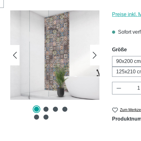
Preise inkl.
Sofort ver
ausw
Größe
90x200 cm
125x210 c
Produkt 
Zum Merkzet
Produktnu