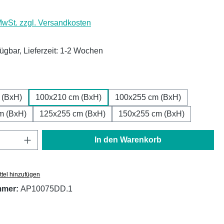
 MwSt. zzgl. Versandkosten
fügbar, Lieferzeit: 1-2 Wochen
ählen
 (BxH)
100x210 cm (BxH)
100x255 cm (BxH)
m (BxH)
125x255 cm (BxH)
150x255 cm (BxH)
Anzahl: Gib den gewünschten Wert ein oder
In den Warenkorb
tel hinzufügen
mmer:
AP10075DD.1