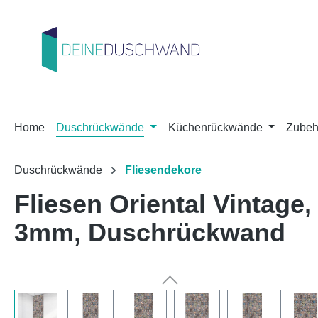
m Hauptinhalt springen
Zur Suche springen
Zur Hauptnavigation springen
Home
Duschrückwände
Küchenrückwände
Zubeh
Duschrückwände
Fliesendekore
Fliesen Oriental Vintag
3mm, Duschrückwand
Bildergalerie überspringen