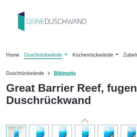
m Hauptinhalt springen
Zur Suche springen
Zur Hauptnavigation springen
Home
Duschrückwände
Küchenrückwände
Zubeh
Duschrückwände
Bildmotiv
Great Barrier Reef, fug
Duschrückwand
Bildergalerie überspringen