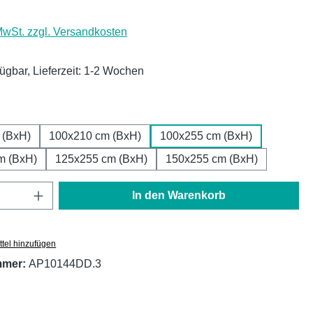
 MwSt. zzgl. Versandkosten
fügbar, Lieferzeit: 1-2 Wochen
ählen
 (BxH)
100x210 cm (BxH)
100x255 cm (BxH)
m (BxH)
125x255 cm (BxH)
150x255 cm (BxH)
Anzahl: Gib den gewünschten Wert ein oder
In den Warenkorb
tel hinzufügen
mmer:
AP10144DD.3