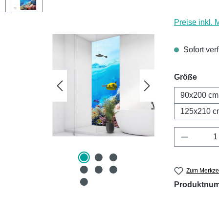
Preise inkl.
Sofort ver
ausw
Größe
90x200 cm
125x210 c
Produkt 
Zum Merkzet
Produktnu