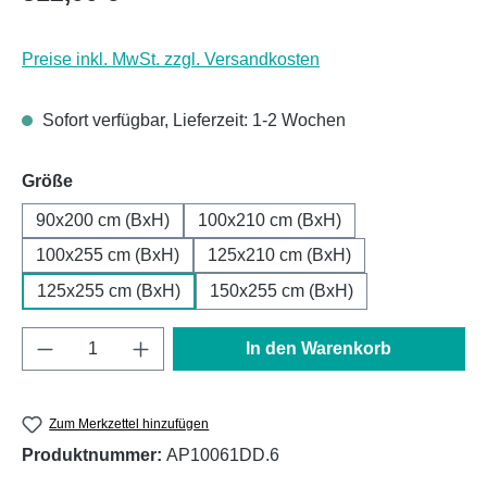
Preise inkl. MwSt. zzgl. Versandkosten
Sofort verfügbar, Lieferzeit: 1-2 Wochen
auswählen
Größe
90x200 cm (BxH)
100x210 cm (BxH)
100x255 cm (BxH)
125x210 cm (BxH)
125x255 cm (BxH)
150x255 cm (BxH)
Produkt Anzahl: Gib den gewünschten Wert e
In den Warenkorb
Zum Merkzettel hinzufügen
Produktnummer:
AP10061DD.6