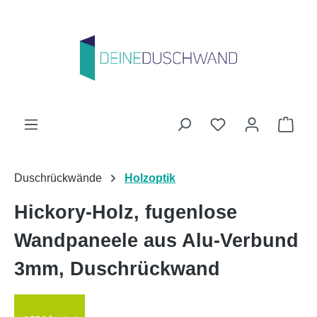
Zum Hauptinhalt springen
Du hast 0 Produk
Ware
Duschrückwände
Holzoptik
Hickory-Holz, fugenlose
Wandpaneele aus Alu-Verbund
3mm, Duschrückwand