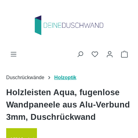
Zum Hauptinhalt springen
Du hast 0 Produk
Ware
Duschrückwände
Holzoptik
Holzleisten Aqua, fugenlose
Wandpaneele aus Alu-Verbund
3mm, Duschrückwand