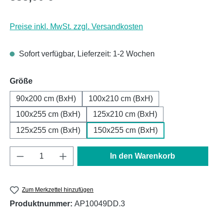
Preise inkl. MwSt. zzgl. Versandkosten
Sofort verfügbar, Lieferzeit: 1-2 Wochen
auswählen
Größe
90x200 cm (BxH)
100x210 cm (BxH)
100x255 cm (BxH)
125x210 cm (BxH)
125x255 cm (BxH)
150x255 cm (BxH)
Produkt Anzahl: Gib den gewünschten Wert e
In den Warenkorb
Zum Merkzettel hinzufügen
Produktnummer:
AP10049DD.3