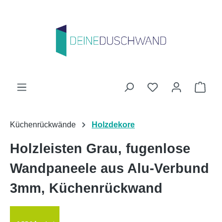
Zum Hauptinhalt springen
Du hast 0 Produk
Ware
Küchenrückwände
Holzdekore
Holzleisten Grau, fugenlose
Wandpaneele aus Alu-Verbund
3mm, Küchenrückwand