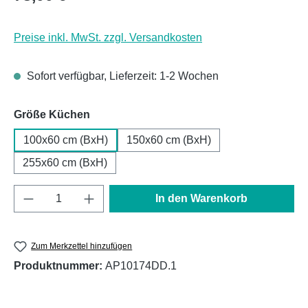
Preise inkl. MwSt. zzgl. Versandkosten
Sofort verfügbar, Lieferzeit: 1-2 Wochen
auswählen
Größe Küchen
100x60 cm (BxH)
150x60 cm (BxH)
255x60 cm (BxH)
Produkt Anzahl: Gib den gewünschten Wert e
In den Warenkorb
Zum Merkzettel hinzufügen
Produktnummer:
AP10174DD.1