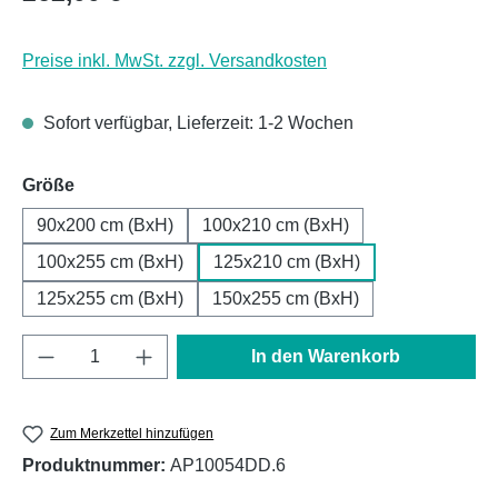
Preise inkl. MwSt. zzgl. Versandkosten
Sofort verfügbar, Lieferzeit: 1-2 Wochen
auswählen
Größe
90x200 cm (BxH)
100x210 cm (BxH)
100x255 cm (BxH)
125x210 cm (BxH)
125x255 cm (BxH)
150x255 cm (BxH)
Produkt Anzahl: Gib den gewünschten Wert e
In den Warenkorb
Zum Merkzettel hinzufügen
Produktnummer:
AP10054DD.6