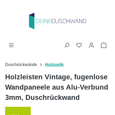
Zum Hauptinhalt springen
Du hast 0 Produk
Ware
Duschrückwände
Holzoptik
Holzleisten Vintage, fugenlose
Wandpaneele aus Alu-Verbund
3mm, Duschrückwand