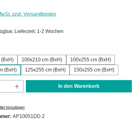
 MwSt. zzgl. Versandkosten
fügbar, Lieferzeit: 1-2 Wochen
ählen
 (BxH)
100x210 cm (BxH)
100x255 cm (BxH)
m (BxH)
125x255 cm (BxH)
150x255 cm (BxH)
Anzahl: Gib den gewünschten Wert ein oder
In den Warenkorb
tel hinzufügen
mmer:
AP10051DD.2