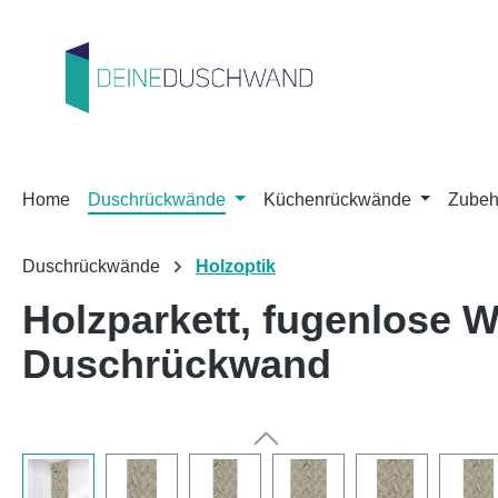
m Hauptinhalt springen
Zur Suche springen
Zur Hauptnavigation springen
Home
Duschrückwände
Küchenrückwände
Zubeh
Duschrückwände
Holzoptik
Holzparkett, fugenlose
Duschrückwand
Bildergalerie überspringen