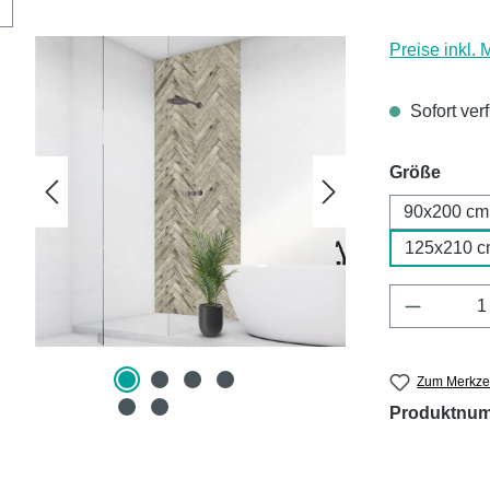
Preise inkl.
Sofort ver
ausw
Größe
90x200 cm
125x210 c
Produkt 
Zum Merkzet
Produktnu