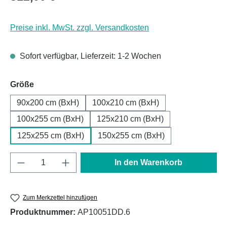
Preise inkl. MwSt. zzgl. Versandkosten
Sofort verfügbar, Lieferzeit: 1-2 Wochen
auswählen
Größe
90x200 cm (BxH)
100x210 cm (BxH)
100x255 cm (BxH)
125x210 cm (BxH)
125x255 cm (BxH)
150x255 cm (BxH)
Produkt Anzahl: Gib den gewünschten Wert e
In den Warenkorb
Zum Merkzettel hinzufügen
Produktnummer:
AP10051DD.6