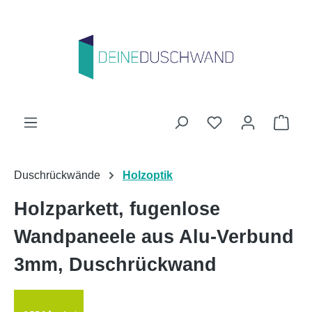
Zum Hauptinhalt springen
Du hast 0 Produk
Ware
Duschrückwände
Holzoptik
Holzparkett, fugenlose
Wandpaneele aus Alu-Verbund
3mm, Duschrückwand