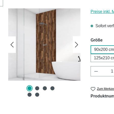
Preise inkl.
Sofort ver
ausw
Größe
90x200 cm
125x210 c
Produkt 
Zum Merkzet
Produktnu