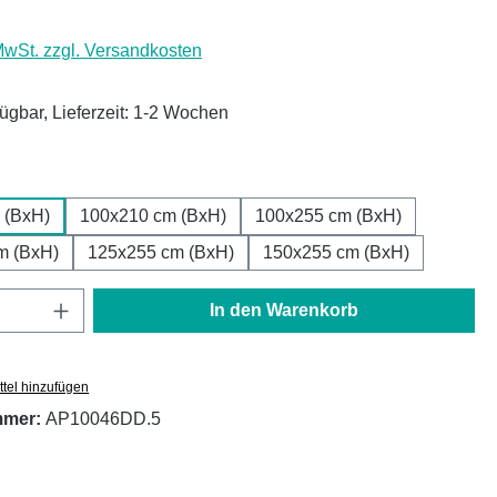
 MwSt. zzgl. Versandkosten
fügbar, Lieferzeit: 1-2 Wochen
ählen
 (BxH)
100x210 cm (BxH)
100x255 cm (BxH)
m (BxH)
125x255 cm (BxH)
150x255 cm (BxH)
Anzahl: Gib den gewünschten Wert ein oder
In den Warenkorb
tel hinzufügen
mmer:
AP10046DD.5