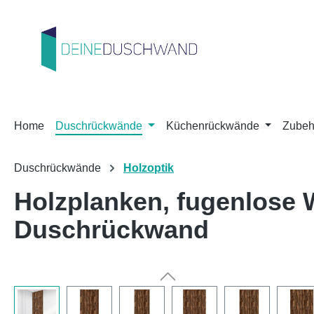
m Hauptinhalt springen
Zur Suche springen
Zur Hauptnavigation springen
Home
Duschrückwände
Küchenrückwände
Zubeh
Duschrückwände
Holzoptik
Holzplanken, fugenlose
Duschrückwand
Bildergalerie überspringen