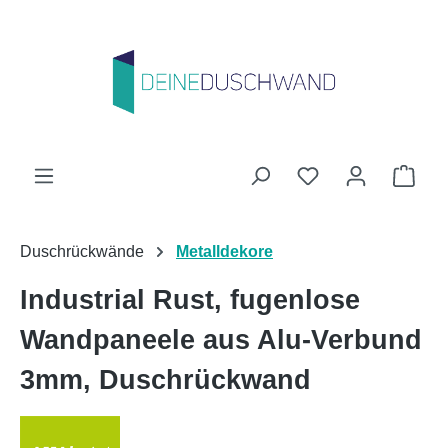
Zum Hauptinhalt springen
Du hast 0 Produk
Ware
Duschrückwände
Metalldekore
Industrial Rust, fugenlose
Wandpaneele aus Alu-Verbund
3mm, Duschrückwand