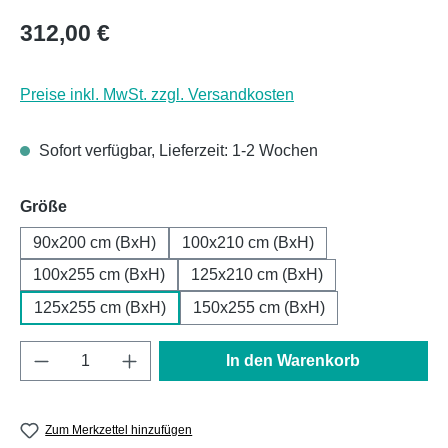
Regulärer Preis:
312,00 €
Preise inkl. MwSt. zzgl. Versandkosten
Sofort verfügbar, Lieferzeit: 1-2 Wochen
auswählen
Größe
90x200 cm (BxH)
100x210 cm (BxH)
100x255 cm (BxH)
125x210 cm (BxH)
125x255 cm (BxH)
150x255 cm (BxH)
Produkt Anzahl: Gib den gewünschten Wert e
In den Warenkorb
Zum Merkzettel hinzufügen