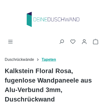
Zum Hauptinhalt springen
Du hast 0 Produk
Ware
Duschrückwände
Tapeten
Kalkstein Floral Rosa,
fugenlose Wandpaneele aus
Alu-Verbund 3mm,
Duschrückwand