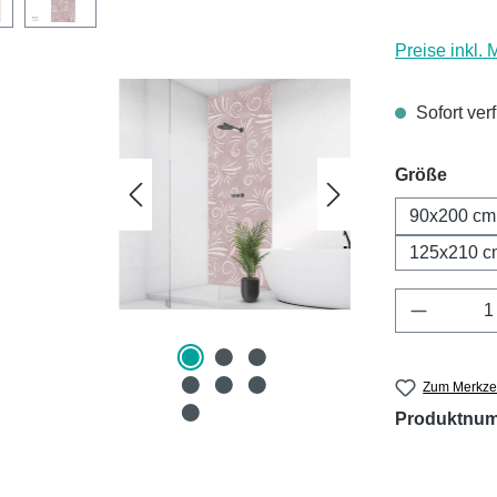
Preise inkl.
Sofort ver
ausw
Größe
90x200 cm
125x210 c
Produkt 
Zum Merkzet
Produktnu