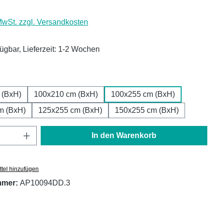
 MwSt. zzgl. Versandkosten
fügbar, Lieferzeit: 1-2 Wochen
ählen
 (BxH)
100x210 cm (BxH)
100x255 cm (BxH)
m (BxH)
125x255 cm (BxH)
150x255 cm (BxH)
Anzahl: Gib den gewünschten Wert ein oder
In den Warenkorb
tel hinzufügen
mmer:
AP10094DD.3